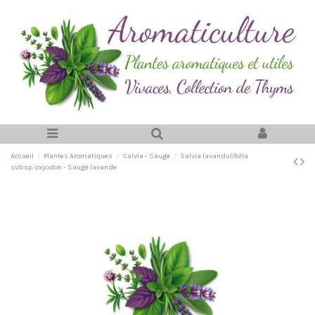
Accueil
Plantes Aromatiques
Salvia - Sauge
Salvia lavandulifolia
subsp. oxyodon - Sauge lavande