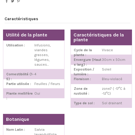
Caractéristiques
Utilité de la plante
Caractéristiques de la
plante
Utilisation :
Infusions,
viandes
Cycle de la
Vivace
grasses,
plante :
légumes,
Envergure (Haut
30cm x 50cm
sauces...
x larg) :
Exposition /
Soleil
Comestibilité (1-
4
lumière :
5) :
Floraison :
Bleu-violacé
Partie utilisée :
Feuilles / fleurs
Zone de
zone7 ( -17°C à
Plante mellifère
Oui
rusticité :
-12°C)
:
Type de sol :
Sol drainant
Botanique
Nom Latin :
Salvia
lavandulifolia